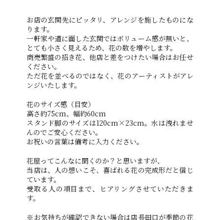
お店の玄関先にピッタリ、アレンジを施したものにな
ります。
一軒家や道に面した玄関ではボリューム感が無いと、
とても小さく見えるため、花の数を増やします。
商売繁盛の招き花、他店と差をつけたい場合はお任せ
ください。
ただ花を並べるのではなく、花のアーティストがアレ
ンジいたします。
花のサイズ感（目安）
高さ約75cm、幅約60cm
スタンド脚のサイズは120cm×23cm。水は洩れませ
んのでご安心ください。
お祝いの言葉は備考に入力ください。
花屋ってこんなに聞くのか？と思いますが、
当店は、人の想いこそ、喜ばれる花の完成形だと信じ
ています。
受取る人の項目まで、ヒアリングさせていただきま
す。
※お気持ちが確認できない場合は店長田口が季節の花